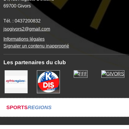
69700
Givors
Tél. :
0437200832
jsogivors2@gmail.com
Informations légales
Signaler un contenu inapproprié
Les partenaires du club
SPORTS
REGIONS