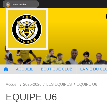
Panneau de gestion des cookies
Se connecter
ACCUEIL
BOUTIQUE CLUB
LA VIE DU CL
Accueil
2025-2026
LES EQUIPES
EQUIPE U6
EQUIPE U6