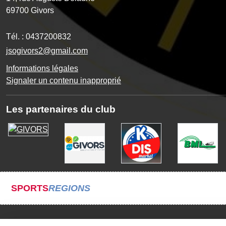
69700
Givors
Tél. :
0437200832
jsogivors2@gmail.com
Informations légales
Signaler un contenu inapproprié
Les partenaires du club
SPORTS
REGIONS