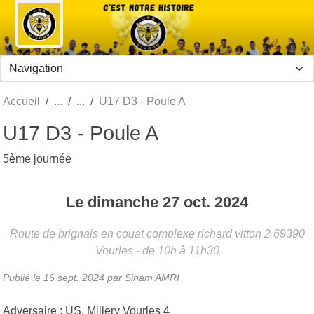
Panneau de gestion des cookies
Accueil
U17 D3 - Poule A
U17 D3 - Poule A
5ème journée
Le
dimanche
27
oct.
2024
Route de brignais en couat complexe richard vitton 2
69390
Vourles
- de 10h à 11h30
Publié le
16 sept. 2024
par Siham AMRI
Adversaire : US. Millery Vourles 4