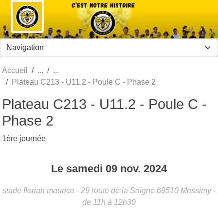
Panneau de gestion des cookies
Accueil
Plateau C213 - U11.2 - Poule C - Phase 2
Plateau C213 - U11.2 - Poule C -
Phase 2
1ère journée
Le
samedi
09
nov.
2024
stade florian maurice - 29 route de la Saigne
69510
Messimy
-
de 11h à 12h30