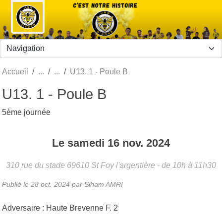
Panneau de gestion des cookies
Accueil
U13. 1 - Poule B
U13. 1 - Poule B
5ème journée
Le
samedi
16
nov.
2024
310 rue du stade
69610
St Foy l'argentière
- de 10h à 11h30
Publié le
28 oct. 2024
par Siham AMRI
Adversaire : Haute Brevenne F. 2