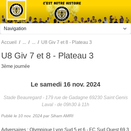
Panneau de gestion des cookies
Accueil
U8 Giv 7 et 8 - Plateau 3
U8 Giv 7 et 8 - Plateau 3
3ème journée
Le
samedi
16
nov.
2024
Stade Beauregard - 179 rue de Gadagne
69230
Saint Genis
Laval
- de 09h30 à 11h
Publié le
10 nov. 2024
par Siham AMRI
Adversaires : Olympique Lyon Sud 5 et 6 - FC Sud Ouest 69 3