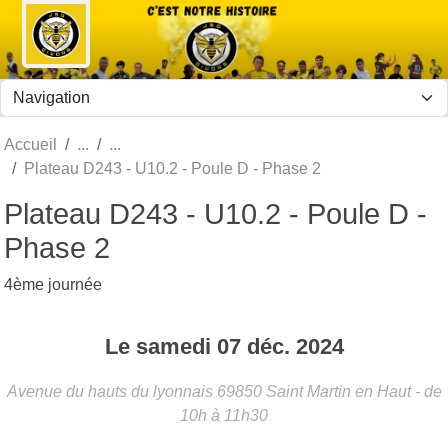
Panneau de gestion des cookies
Accueil
Plateau D243 - U10.2 - Poule D - Phase 2
Plateau D243 - U10.2 - Poule D -
Phase 2
4ème journée
Le
samedi
07
déc.
2024
Avenue du hauts du lyonnais
69850
Saint Martin en Haut
- de
10h à 11h30