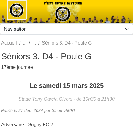
Panneau de gestion des cookies
Accueil
Séniors 3. D4 - Poule G
Séniors 3. D4 - Poule G
17ème journée
Le
samedi
15
mars
2025
Stade Tony Garcia
Givors
- de 19h30 à 21h30
Publié le
27 déc. 2024
par Siham AMRI
Adversaire : Grigny FC 2