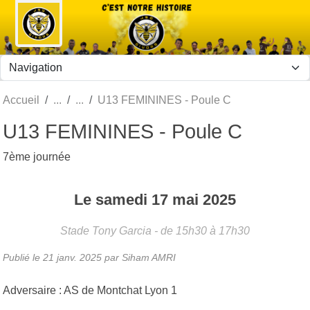
Panneau de gestion des cookies
Accueil
U13 FEMININES - Poule C
U13 FEMININES - Poule C
7ème journée
Le
samedi
17
mai
2025
Stade Tony Garcia
- de 15h30 à 17h30
Publié le
21 janv. 2025
par Siham AMRI
Adversaire : AS de Montchat Lyon 1