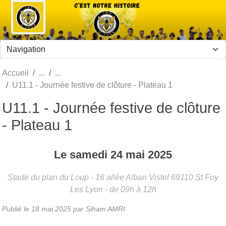
Panneau de gestion des cookies
Accueil
U11.1 - Journée festive de clôture - Plateau 1
U11.1 - Journée festive de clôture
- Plateau 1
Le
samedi
24
mai
2025
Stade du plan du Loup - 16 allée Alban Vistel
69110
St Foy
Les Lyon
- de 09h à 12h
Publié le
18 mai 2025
par Siham AMRI