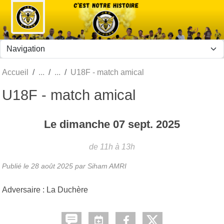
Panneau de gestion des cookies
Accueil
U18F - match amical
U18F - match amical
Le
dimanche
07
sept.
2025
de 11h à 13h
Publié le
28 août 2025
par Siham AMRI
Adversaire : La Duchère