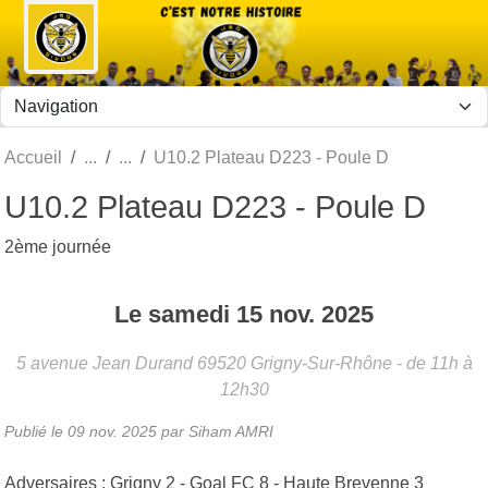
Panneau de gestion des cookies
Accueil
U10.2 Plateau D223 - Poule D
U10.2 Plateau D223 - Poule D
2ème journée
Le
samedi
15
nov.
2025
5 avenue Jean Durand
69520
Grigny-Sur-Rhône
- de 11h à
12h30
Publié le
09 nov. 2025
par Siham AMRI
Adversaires : Grigny 2 - Goal FC 8 - Haute Brevenne 3