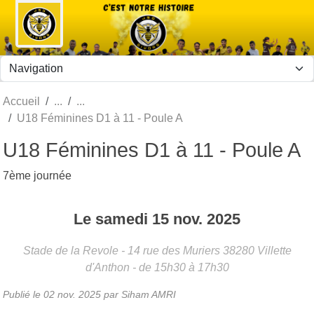
Panneau de gestion des cookies
Accueil
U18 Féminines D1 à 11 - Poule A
U18 Féminines D1 à 11 - Poule A
7ème journée
Le
samedi
15
nov.
2025
Stade de la Revole - 14 rue des Muriers
38280
Villette
d'Anthon
- de 15h30 à 17h30
Publié le
02 nov. 2025
par Siham AMRI