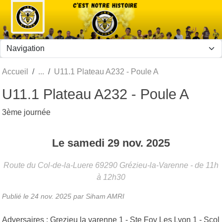
Panneau de gestion des cookies
Accueil
U11.1 Plateau A232 - Poule A
U11.1 Plateau A232 - Poule A
3ème journée
Le
samedi
29
nov.
2025
Route du Col-de-la-Luere
69290
Grézieu-la-Varenne
- de 11h
à 12h30
Publié le
24 nov. 2025
par Siham AMRI
Adversaires : Grezieu la varenne 1 - Ste Foy Les Lyon 1 - Scol