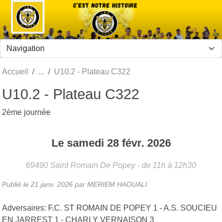
Panneau de gestion des cookies
Accueil
U10.2 - Plateau C322
U10.2 - Plateau C322
2ème journée
Le
samedi
28
févr.
2026
69490
Saint Romain De Popey
- de 11h à 12h30
Publié le
21 janv. 2026
par MERIEM HAOUALI
Adversaires: F.C. ST ROMAIN DE POPEY 1 - A.S. SOUCIEU
EN JARREST 1 - CHARLY VERNAISON 3