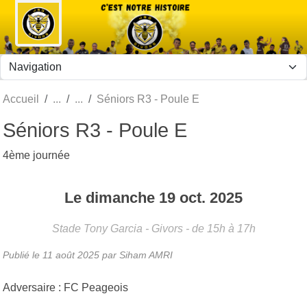
Panneau de gestion des cookies
Accueil
Séniors R3 - Poule E
Séniors R3 - Poule E
4ème journée
Le
dimanche
19
oct.
2025
Stade Tony Garcia - Givors
- de 15h à 17h
Publié le
11 août 2025
par Siham AMRI
Adversaire : FC Peageois